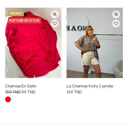
PROMO !
RUPTURE DE STOCK
Chemise En Satin
La Chemise Vichy Camille
Le
Le
130
TND
99
TND
169
TND
prix
prix
initial
actuel
était :
est :
130 TND.
99 TND.