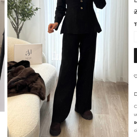
T
D
C
u
s
c