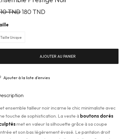
210
TND
Le
180
TND
Le
prix
prix
initial
actuel
était :
est :
210 TND.
180 TND.
aille
Taille Unique
AJOUTER AU PANIER
Ajouter à la liste d’envies
escription
et ensemble tailleur noir incarne le chic minimaliste avec
ne touche de sophistication. La veste à
boutons dorés
culptés
met en valeur la silhouette grâce à sa coupe
intrée et son bas légèrement évasé. Le pantalon droit