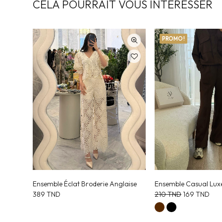
CELA POURRAIT VOUS INTÉRESSER
PROMO !
RUPTURE DE STOCK
laise
Ensemble Casual Luxe
Ensemble Graphique 
Le
Le
210
TND
169
TND
369
TND
prix
prix
initial
actuel
était :
est :