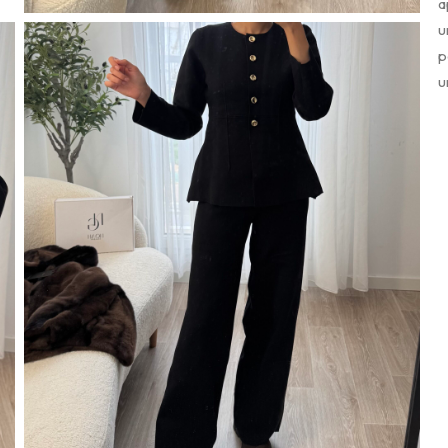
a
u
p
u