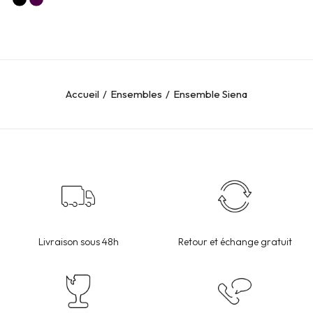
initial
actuel
était :
est :
220 TND.
179 TND.
Accueil
Ensembles
Ensemble Siena
Livraison sous 48h
Retour et échange gratuit