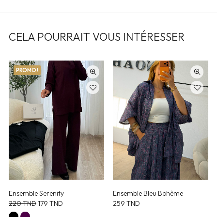
CELA POURRAIT VOUS INTÉRESSER
PROMO !
Ensemble Serenity
Ensemble Bleu Bohème
Le
Le
220
TND
179
TND
259
TND
prix
prix