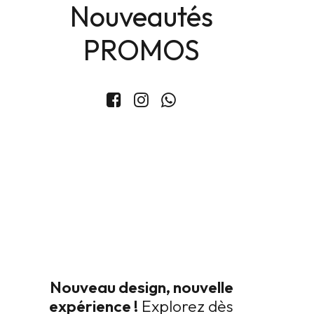
Nouveautés
PROMOS
Ensemble Siena
319
TND
Taille
Nouveau design, nouvelle
expérience !
Explorez dès
L
M
S