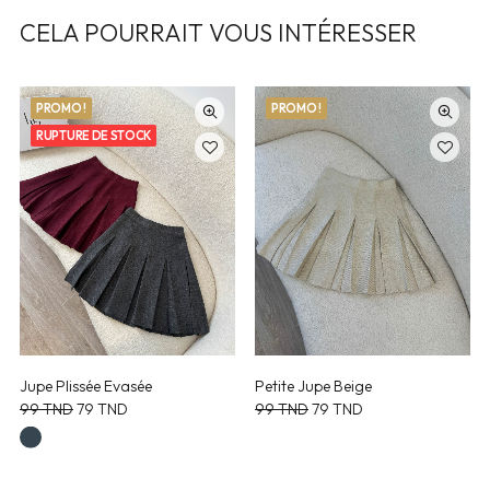
CELA POURRAIT VOUS INTÉRESSER
PROMO !
PROMO !
RUPTURE DE STOCK
Jupe Plissée Evasée
Petite Jupe Beige
Le
Le
Le
Le
99
TND
79
TND
99
TND
79
TND
prix
prix
prix
prix
initial
actuel
initial
actuel
était :
est :
était :
est :
99 TND.
79 TND.
99 TND.
79 TND.