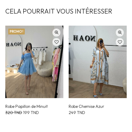
CELA POURRAIT VOUS INTÉRESSER
PROMO !
Robe Papillon de Minuit
Robe Chemise Azur
Le
Le
320
TND
199
TND
249
TND
prix
prix
initial
actuel
était :
est :
320 TND.
199 TND.