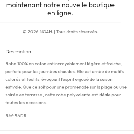
maintenant notre nouvelle boutique
en ligne.
AJOUTER AU PANIER
© 2026 NOAH.
| Tous droits réservés.
Ajouter à la liste d’envies
Description
Robe 100% en coton est incroyablement lègère et fraiche,
parfaite pour les journées chaudes. Elle est ornée de motifs
colorés et festifs, évoquant l’esprit enjoué de la saison
estivale. Que ce soit pour une promenade sur la plage ou une
soirée en terrasse , cette robe polyvalente est idéale pour
toutes les occasions.
Réf: 56DR